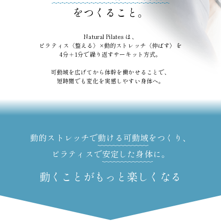
をつくること。
Natural Pilates は、
ピラティス〈整える〉×動的ストレッチ〈伸ばす〉を
4分＋1分で繰り返すサーキット方式。
可動域を広げてから体幹を働かせることで、
短時間でも変化を実感しやすい身体へ。
動的ストレッチで
動ける可動域
をつくり、
ピラティスで
安定した身体
に。
動くことがもっと楽しくなる