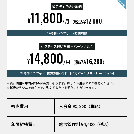
ピラティス通い放題
11,800
¥
12,980
/月
（税込¥
）
24時間いつでも／回数無制限
ピラティス通い放題＋パーソナル１
14,800
¥
16,280
/月
（税込¥
）
24時間いつでも／回数無制限／月1回30分パーソナルトレーニング付
※表示価格は年間契約の月会費となります。詳しくは店頭にてご確認ください。
※10歳からシニアの方まで、男女どなたでも通うことができます。
初期費用
入会金 ¥5,500（税込）
年間維持費
施設管理料 ¥4,400（税込）
※