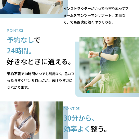
インストラクターがいつでも寄り添ってフ
ォームをマンツーマンサポート。無理な
く、でも確実に効く体づくりを。
POINT.02
予約なし
で
24時間。
好きなときに通える。
予約不要で24時間いつでも利用OK。思い立
ったらすぐ行ける自由さが、続けやすさに
つながります。
POINT.03
30分から、
効率よく
整う。