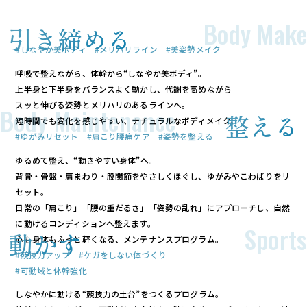
Body Make
引き締める
#しなやか美ボディ #メリハリライン #美姿勢メイク
呼吸で整えながら、体幹から“しなやか美ボディ”。
上半身と下半身をバランスよく動かし、代謝を高めながら
スッと伸びる姿勢とメリハリのあるラインへ。
Body Maintenance
整える
短時間でも変化を感じやすい、ナチュラルなボディメイク。
#ゆがみリセット #肩こり腰痛ケア #姿勢を整える
ゆるめて整え、“動きやすい身体”へ。
背骨・骨盤・肩まわり・股関節をやさしくほぐし、ゆがみやこわばりをリ
セット。
日常の「肩こり」「腰の重だるさ」「姿勢の乱れ」にアプローチし、自然
に動けるコンディションへ整えます。
Sports
動かす
心も身体もふっと軽くなる、メンテナンスプログラム。
#競技力アップ #ケガをしない体づくり
#可動域と体幹強化
しなやかに動ける“競技力の土台”をつくるプログラム。