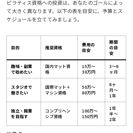
ピラティス資格への投資は、あなたのゴールによっ
て大きく異なります。以下の表を目安に、予算とス
ケジュールを立ててみましょう。
期間
費用の
目的
推奨資格
の目
目安
安
趣味・副業
国内マット資
15万〜
3〜6
で始めたい
格
30万円
ヶ月
6ヶ
スタジオで
国際マット＋
50万〜
月〜
働きたい
マシン資格
80万円
1年
1年
独立・開業
コンプリヘン
100万〜
半〜
を目指す
シブ資格
150万円
2年